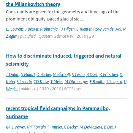
the Milankovitch theory
Constraints are given for the geometry and time lags of the
prominent obliquity-paced glacial sta...
LJ Lourens
,
J Becker
,
R Bintanja
,
FJ Hilgen
,
E Tuenter
,
RSW van de Wal
,
M
Ziegler
| published | Quatern. Science Rev. | 2010 | 29
How to discriminate induced, triggered and natural
seismicity
T Dahm
,
S Hainzl
,
D Becker
,
M Bischoff
,
S Ceska
,
B Dost
,
R Fritschen
,
D
Kuhn
,
S Lasocki
,
CD Klose
,
T Meier
,
M Ohrnberger
,
E Rivalta
,
S Shapiro
,
U
Wegler
| published | 2010 | 2010 | ECGS | yes
recent tropical field campaigns in Paramaribo,
Suriname
GHL Verver
,
JPF Fortuin
,
F Immler
,
C Becker
,
M DeMaziere
,
B Dix
,
J