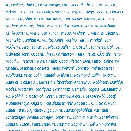
A.
,
Leblanc
,
Thierry
,
Leibensperger
,
Eric
,
Lennard
,
Chris
,
Liley
,
Ben
,
Liu
,
Yakun
,
Lo
,
Y. T. Eunice
,
Loeb
,
Norman G.
,
Loyola
,
Diego
,
Magnin
,
Florence
,
Matsuzaki
,
Shin-Ichiro
,
Matthews
,
Tom
,
Mayer
,
Michael
,
McCarthy
,
Michael
,
McVicar
,
Tim R.
,
Mears
,
Carl A.
,
Menzel
,
Annette
,
Merchant
,
Christopher J.
,
Merio
,
Leo-Juhani
,
Meyer
,
Michael F.
,
Miralles
,
Diego G.
,
Montzka
,
Stephan A.
,
Morice
,
Colin
,
Morino
,
Isamu
,
Mrekaj
,
Ivan
,
MÃ¼hle
,
Jens
,
Nance
,
D.
,
Nicolas
,
Julien P.
,
Noetzli
,
Jeannette
,
Noll
,
Ben
,
OâKeefe
,
John
,
Osborn
,
Tim J.
,
Parrington
,
Mark
,
Pellet
,
CÃ©cile
,
Pelto
,
Mauri S.
,
Petersen
,
Kyle
,
Phillips
,
Coda
,
Pierson
,
Don
,
Pinto
,
Izidine
,
Po-
Chedley
,
Stephen
,
Pogliotti
,
Paolo
,
Polvani
,
Lorenzo
,
Preimesberger
,
Wolfgang
,
Price
,
Colin
,
Randel
,
William J.
,
Raymond
,
Colin
,
RÃ©my
,
Samuel
,
Ricciardulli
,
Lucrezia
,
Richardson
,
Andrew D.
,
Robinson
,
David A.
,
Rodell
,
Matthew
,
Rodriguez-Fernandez
,
Nemesio
,
Rogers
,
Cassandra D.
W.
,
Rohini
,
P.
,
Rosenlof
,
Karen
,
Rozanov
,
Alexei
,
RozkoÅ¡nÃ½
,
Jozef
,
Rusanovskaya
,
Olga O.
,
Rutishauser
,
This
,
Sabeerali
,
C. T.
,
Said
,
Ryan
,
Sakai
,
Tetsu
,
SÃ¡nchez-Lugo
,
Ahira
,
Sawaengphokhai
,
Parnchai
,
Schenzinger
,
Verena
,
Schlegel
,
Robert W.
,
Schmid
,
Martin
,
Seneviratne
,
Sonia I.
,
Sezaki
,
Fumi
,
Shao
,
Xi
,
Sharma
,
Sapna
,
Shi
,
Lei
,
Shimaraeva
,