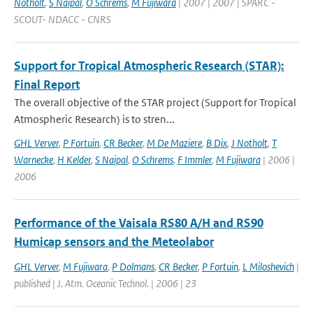
Notholt
,
S Naipal
,
O Schrems
,
M Fujiwara
| 2007 | 2007 | SPARC -
SCOUT- NDACC - CNRS
Support for Tropical Atmospheric Research (STAR):
Final Report
The overall objective of the STAR project (Support for Tropical
Atmospheric Research) is to stren...
GHL Verver
,
P Fortuin
,
CR Becker
,
M De Maziere
,
B Dix
,
J Notholt
,
T
Warnecke
,
H Kelder
,
S Naipal
,
O Schrems
,
F Immler
,
M Fujiwara
| 2006 |
2006
Performance of the Vaisala RS80 A/H and RS90
Humicap sensors and the Meteolabor
GHL Verver
,
M Fujiwara
,
P Dolmans
,
CR Becker
,
P Fortuin
,
L Miloshevich
|
published | J. Atm. Oceanic Technol. | 2006 | 23