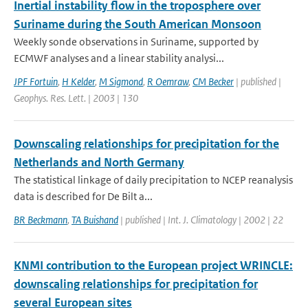
Inertial instability flow in the troposphere over
Suriname during the South American Monsoon
Weekly sonde observations in Suriname, supported by
ECMWF analyses and a linear stability analysi...
JPF Fortuin
,
H Kelder
,
M Sigmond
,
R Oemraw
,
CM Becker
| published |
Geophys. Res. Lett. | 2003 | 130
Downscaling relationships for precipitation for the
Netherlands and North Germany
The statistical linkage of daily precipitation to NCEP reanalysis
data is described for De Bilt a...
BR Beckmann
,
TA Buishand
| published | Int. J. Climatology | 2002 | 22
KNMI contribution to the European project WRINCLE:
downscaling relationships for precipitation for
several European sites