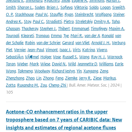
Svetlana V.
,
Shinohara
,
Ryuichiro
,
Silow
,
Eugene A.
,
Simmons
,
Adrian J.
,
Smith
,
Sharon L.
,
Soden
,
Brian J.
,
Sofieva
,
Viktoria
,
Soldo
,
Logan
,
Sreejith
,
O. P.
,
Stackhouse
,
Paul W.
,
Stauffer
,
Ryan
,
Steinbrecht
,
Wolfgang
,
Steiner
,
Andrea K.
,
Stoy
,
Paul C.
,
Stradiotti
,
Pietro
,
Streletskiy
,
Dmitry A.
,
Taha
,
Ghassan
,
Thackeray
,
Stephen J.
,
Thibert
,
Emmanuel
,
Timofeyev
,
Maxim A.
,
Tourpali
,
Kleareti
,
Tronquo
,
Emma
,
Tye
,
Mari R.
,
van der A
,
Ronald
,
van
der Schalie
,
Robin
,
van der Schrier
,
Gerard
,
van Vliet
,
Arnold J. H.
,
Verburg
,
Piet
,
Vernier
,
Jean-Paul
,
Vimont
,
Isaac J.
,
Virts
,
Katrina
,
Vivero
,
SebastiÃ¡n
,
VÃ¶mel
,
Holger
,
Vose
,
Russell S.
,
Wang
,
Ray H. J.
,
Warnock
,
Taran
,
Weber
,
Mark
,
Wiese
,
David N.
,
Wild
,
Jeannette D
,
Williams
,
Earle
,
Wong
,
Takmeng
,
Woolway
,
Richard Iestyn
,
Yin
,
Xungang
,
Zeng
,
Zhenzhong
,
Zhao
,
Lin
,
Zhong
,
Feng
,
Ziemke
,
Jerry R.
,
Ziese
,
Markus
,
Zotta
,
Ruxandra M.
,
Zou
,
Cheng-Zhi
| Bull. Amer. Meteor. Soc. | 2024 |
105
Acetone-CO enhancement ratios in the upper
troposphere based on 7 years of CARIBIC data: New
insights and estimates of regional acetone fluxes