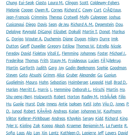
Chung
,
Eui-Seok
,
Ciasto
,
Laura M.
,
Clingan
,
Scott
,
Coldewey-Egbers
,
Melanie
,
Cooper
,
Owen R.
,
Cornes
,
Richard C
,
Covey
,
Curt
,
CrÃ©taux
,
Jean-Francois
,
Crimmins
,
Theresa
,
Crotwell
,
Molly
,
Culpepper
,
Joshua
,
Cusicanqui
,
Diego
,
Davis
,
Sean
,
de Jeu
,
Richard A. M.
,
Degenstein
,
Dou
,
Delaloye
,
Reynald
,
DiGangi
,
Elizabet
,
Dokulil
,
Martin T.
,
Donat
,
Markus
G.
,
Dorigo
,
Wouter A.
,
Duchemin
,
Diane
,
Dugan
,
Hilary
,
Durre
,
Imk
,
Dutton
,
Geoff
,
Duveiller
,
Gregory
,
Estilow
,
Thomas W.
,
Estrella
,
Nicole
,
Fereday
,
David
,
Fioletov
,
Vitali E.
,
Flemming
,
Johannes
,
Foster
,
Michael J.
,
Frederikse
,
Thomas
,
Frith
,
Stacey M.
,
Froidevaux
,
Lucien
,
FÃ¼llekrug
,
Martin
,
Garforth
,
Judith
,
Garg
,
Jay
,
Godin-Beekmann
,
Sophie
,
Goodman
,
Steven
,
Goto
,
Atsushi
,
Grimm
,
Alice
,
Gruber
,
Alexander
,
Gu
,
Guojun
,
Guglielmin
,
Mauro
,
Hahn
,
Sebastian
,
Haimberger
,
Leopold
,
Hall
,
Brad D.
,
Harlan
,
Merritt E.
,
Harris
,
I.
,
Hemming
,
Deborah L.
,
Hirschi
,
Martin
,
Ho
,
Shu-peng (Ben)
,
Holzworth
,
Robert
,
Horton
,
Radley M.
,
HrbÃ¡Äek
,
Filip
,
Hu
,
Guojie
,
Hurst
,
Dale
,
Inness
,
Antje
,
Isaksen
,
Ketil
,
John
,
Viju O.
,
Jones
,
P.
D.
,
Junod
,
Robert
,
KÃ¤Ã¤b
,
Andreas
,
Kaiser
,
Johannes W.
,
Kaufmann
,
Viktor
,
Kellerer-Pirklbauer
,
Andreas
,
Khaykin
,
Sergey
,
Kidd
,
Richard
,
King
,
Tyler V.
,
Kipling
,
Zak
,
Koppa
,
Akash
,
Kraemer
,
Benjamin M.
,
La Fuente
,
R.
Sofia
,
Laas
,
Alo
,
Lan
,
Xin
,
Lantz
,
Kathleen O.
,
Lapierre
,
Jeff
,
Lavers
,
David