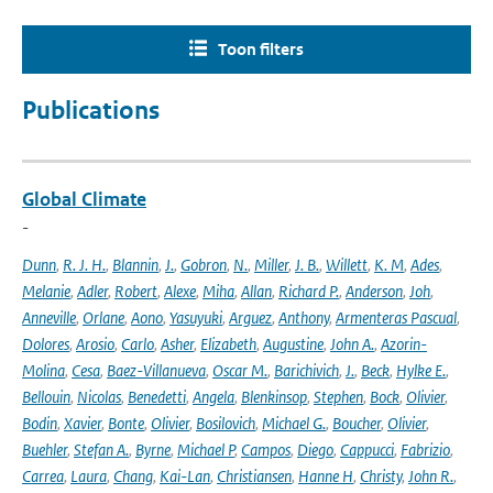
Toon filters
Publications
Global Climate
-
Dunn
,
R. J. H.
,
Blannin
,
J.
,
Gobron
,
N.
,
Miller
,
J. B.
,
Willett
,
K. M
,
Ades
,
Melanie
,
Adler
,
Robert
,
Alexe
,
Miha
,
Allan
,
Richard P.
,
Anderson
,
Joh
,
Anneville
,
Orlane
,
Aono
,
Yasuyuki
,
Arguez
,
Anthony
,
Armenteras Pascual
,
Dolores
,
Arosio
,
Carlo
,
Asher
,
Elizabeth
,
Augustine
,
John A.
,
Azorin-
Molina
,
Cesa
,
Baez-Villanueva
,
Oscar M.
,
Barichivich
,
J.
,
Beck
,
Hylke E.
,
Bellouin
,
Nicolas
,
Benedetti
,
Angela
,
Blenkinsop
,
Stephen
,
Bock
,
Olivier
,
Bodin
,
Xavier
,
Bonte
,
Olivier
,
Bosilovich
,
Michael G.
,
Boucher
,
Olivier
,
Buehler
,
Stefan A.
,
Byrne
,
Michael P
,
Campos
,
Diego
,
Cappucci
,
Fabrizio
,
Carrea
,
Laura
,
Chang
,
Kai-Lan
,
Christiansen
,
Hanne H
,
Christy
,
John R.
,