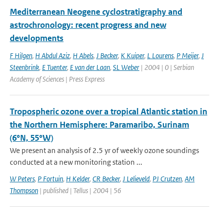
Mediterranean Neogene cyclostratigraphy and
astrochronology: recent progress and new
developments
F Hilgen
,
H Abdul Aziz
,
H Abels
,
J Becker
,
K Kuiper
,
L Lourens
,
P Meijer
,
J
Steenbrink
,
E Tuenter
,
E van der Laan
,
SL Weber
| 2004 | 0 | Serbian
Academy of Sciences | Press Express
Tropospheric ozone over a tropical Atlantic station in
the Northern Hemisphere: Paramaribo, Surinam
(6°N, 55°W)
We present an analysis of 2.5 yr of weekly ozone soundings
conducted at a new monitoring station ...
W Peters
,
P Fortuin
,
H Kelder
,
CR Becker
,
J Lelieveld
,
PJ Crutzen
,
AM
Thompson
| published | Tellus | 2004 | 56