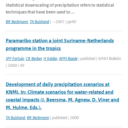
Statistical downscaling of precipitation refers to statistical
techniques that have been used to ...
BR Beckmann
,
TA Buishand
| --2001 | pp40
Paramaribo station a joint Suriname-Netherlands
programme in the tropics
JPF Fortuin
,
CR Becker
,
H Kelder
,
APM Baede
| published | WMO Bulletin
| 2000 | 49
Development of daily precipitation scenarios at
KNMI. In: Climate scenarios for water-related and
coastal impacts (J. Beersma, M. Agnew, D. Viner and
M. Hulme, Eds.).
TA Buishand
,
BR Beckmann
| published | 2000