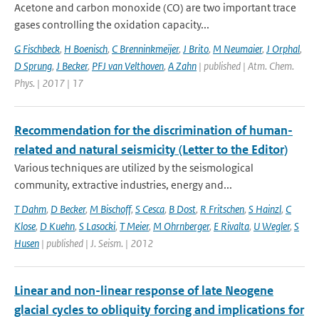
Acetone and carbon monoxide (CO) are two important trace
gases controlling the oxidation capacity...
G Fischbeck
,
H Boenisch
,
C Brenninkmeijer
,
J Brito
,
M Neumaier
,
J Orphal
,
D Sprung
,
J Becker
,
PFJ van Velthoven
,
A Zahn
| published | Atm. Chem.
Phys. | 2017 | 17
Recommendation for the discrimination of human-
related and natural seismicity (Letter to the Editor)
Various techniques are utilized by the seismological
community, extractive industries, energy and...
T Dahm
,
D Becker
,
M Bischoff
,
S Cesca
,
B Dost
,
R Fritschen
,
S Hainzl
,
C
Klose
,
D Kuehn
,
S Lasocki
,
T Meier
,
M Ohrnberger
,
E Rivalta
,
U Wegler
,
S
Husen
| published | J. Seism. | 2012
Linear and non-linear response of late Neogene
glacial cycles to obliquity forcing and implications for