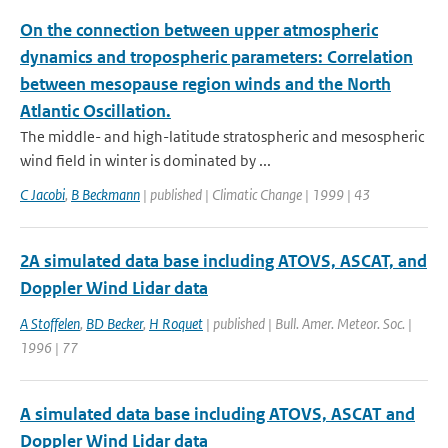
On the connection between upper atmospheric
dynamics and tropospheric parameters: Correlation
between mesopause region winds and the North
Atlantic Oscillation.
The middle- and high-latitude stratospheric and mesospheric
wind field in winter is dominated by ...
C Jacobi
,
B Beckmann
| published | Climatic Change | 1999 | 43
2A simulated data base including ATOVS, ASCAT, and
Doppler Wind Lidar data
A Stoffelen
,
BD Becker
,
H Roquet
| published | Bull. Amer. Meteor. Soc. |
1996 | 77
A simulated data base including ATOVS, ASCAT and
Doppler Wind Lidar data