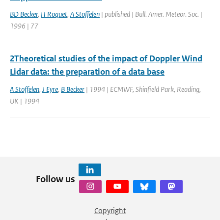
BD Becker
,
H Roquet
,
A Stoffelen
| published | Bull. Amer. Meteor. Soc. |
1996 | 77
2Theoretical studies of the impact of Doppler Wind
Lidar data: the preparation of a data base
A Stoffelen
,
J Eyre
,
B Becker
| 1994 | ECMWF, Shinfield Park, Reading,
UK | 1994
Follow us
Copyright