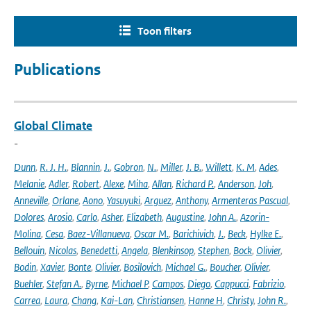
Toon filters
Publications
Global Climate
-
Dunn
,
R. J. H.
,
Blannin
,
J.
,
Gobron
,
N.
,
Miller
,
J. B.
,
Willett
,
K. M
,
Ades
,
Melanie
,
Adler
,
Robert
,
Alexe
,
Miha
,
Allan
,
Richard P.
,
Anderson
,
Joh
,
Anneville
,
Orlane
,
Aono
,
Yasuyuki
,
Arguez
,
Anthony
,
Armenteras Pascual
,
Dolores
,
Arosio
,
Carlo
,
Asher
,
Elizabeth
,
Augustine
,
John A.
,
Azorin-
Molina
,
Cesa
,
Baez-Villanueva
,
Oscar M.
,
Barichivich
,
J.
,
Beck
,
Hylke E.
,
Bellouin
,
Nicolas
,
Benedetti
,
Angela
,
Blenkinsop
,
Stephen
,
Bock
,
Olivier
,
Bodin
,
Xavier
,
Bonte
,
Olivier
,
Bosilovich
,
Michael G.
,
Boucher
,
Olivier
,
Buehler
,
Stefan A.
,
Byrne
,
Michael P
,
Campos
,
Diego
,
Cappucci
,
Fabrizio
,
Carrea
,
Laura
,
Chang
,
Kai-Lan
,
Christiansen
,
Hanne H
,
Christy
,
John R.
,