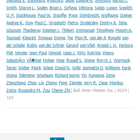
Svetlana V.
,
Shinohara
,
Ryuichiro
,
Silow
,
Eugene A.
,
Simmons
,
Adrian J.
,
Smith
,
Sharon L.
,
Soden
,
Brian J.
,
Sofieva
,
Viktoria
,
Soldo
,
Logan
,
Sreejith
,
O. P.
,
Stackhouse
,
Paul W.
,
Stauffer
,
Ryan
,
Steinbrecht
,
Wolfgang
,
Steiner
,
Andrea K.
,
Stoy
,
Paul C.
,
Stradiotti
,
Pietro
,
Streletskiy
,
Dmitry A.
,
Taha
,
Ghassan
,
Thackeray
,
Stephen J.
,
Thibert
,
Emmanuel
,
Timofeyev
,
Maxim A.
,
Tourpali
,
Kleareti
,
Tronquo
,
Emma
,
Tye
,
Mari R.
,
van der A
,
Ronald
,
van
der Schalie
,
Robin
,
van der Schrier
,
Gerard
,
van Vliet
,
Arnold J. H.
,
Verburg
,
Piet
,
Vernier
,
Jean-Paul
,
Vimont
,
Isaac J.
,
Virts
,
Katrina
,
Vivero
,
SebastiÃ¡n
,
VÃ¶mel
,
Holger
,
Vose
,
Russell S.
,
Wang
,
Ray H. J.
,
Warnock
,
Taran
,
Weber
,
Mark
,
Wiese
,
David N.
,
Wild
,
Jeannette D
,
Williams
,
Earle
,
Wong
,
Takmeng
,
Woolway
,
Richard Iestyn
,
Yin
,
Xungang
,
Zeng
,
Zhenzhong
,
Zhao
,
Lin
,
Zhong
,
Feng
,
Ziemke
,
Jerry R.
,
Ziese
,
Markus
,
Zotta
,
Ruxandra M.
,
Zou
,
Cheng-Zhi
| Bull. Amer. Meteor. Soc. | 2024 |
105