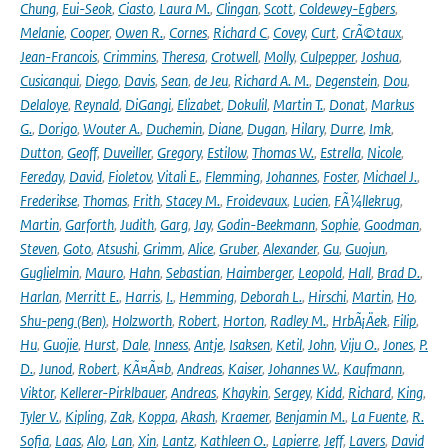
Chung
,
Eui-Seok
,
Ciasto
,
Laura M.
,
Clingan
,
Scott
,
Coldewey-Egbers
,
Melanie
,
Cooper
,
Owen R.
,
Cornes
,
Richard C
,
Covey
,
Curt
,
CrÃ©taux
,
Jean-Francois
,
Crimmins
,
Theresa
,
Crotwell
,
Molly
,
Culpepper
,
Joshua
,
Cusicanqui
,
Diego
,
Davis
,
Sean
,
de Jeu
,
Richard A. M.
,
Degenstein
,
Dou
,
Delaloye
,
Reynald
,
DiGangi
,
Elizabet
,
Dokulil
,
Martin T.
,
Donat
,
Markus
G.
,
Dorigo
,
Wouter A.
,
Duchemin
,
Diane
,
Dugan
,
Hilary
,
Durre
,
Imk
,
Dutton
,
Geoff
,
Duveiller
,
Gregory
,
Estilow
,
Thomas W.
,
Estrella
,
Nicole
,
Fereday
,
David
,
Fioletov
,
Vitali E.
,
Flemming
,
Johannes
,
Foster
,
Michael J.
,
Frederikse
,
Thomas
,
Frith
,
Stacey M.
,
Froidevaux
,
Lucien
,
FÃ¼llekrug
,
Martin
,
Garforth
,
Judith
,
Garg
,
Jay
,
Godin-Beekmann
,
Sophie
,
Goodman
,
Steven
,
Goto
,
Atsushi
,
Grimm
,
Alice
,
Gruber
,
Alexander
,
Gu
,
Guojun
,
Guglielmin
,
Mauro
,
Hahn
,
Sebastian
,
Haimberger
,
Leopold
,
Hall
,
Brad D.
,
Harlan
,
Merritt E.
,
Harris
,
I.
,
Hemming
,
Deborah L.
,
Hirschi
,
Martin
,
Ho
,
Shu-peng (Ben)
,
Holzworth
,
Robert
,
Horton
,
Radley M.
,
HrbÃ¡Äek
,
Filip
,
Hu
,
Guojie
,
Hurst
,
Dale
,
Inness
,
Antje
,
Isaksen
,
Ketil
,
John
,
Viju O.
,
Jones
,
P.
D.
,
Junod
,
Robert
,
KÃ¤Ã¤b
,
Andreas
,
Kaiser
,
Johannes W.
,
Kaufmann
,
Viktor
,
Kellerer-Pirklbauer
,
Andreas
,
Khaykin
,
Sergey
,
Kidd
,
Richard
,
King
,
Tyler V.
,
Kipling
,
Zak
,
Koppa
,
Akash
,
Kraemer
,
Benjamin M.
,
La Fuente
,
R.
Sofia
,
Laas
,
Alo
,
Lan
,
Xin
,
Lantz
,
Kathleen O.
,
Lapierre
,
Jeff
,
Lavers
,
David