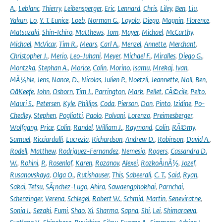
A.
,
Leblanc
,
Thierry
,
Leibensperger
,
Eric
,
Lennard
,
Chris
,
Liley
,
Ben
,
Liu
,
Yakun
,
Lo
,
Y. T. Eunice
,
Loeb
,
Norman G.
,
Loyola
,
Diego
,
Magnin
,
Florence
,
Matsuzaki
,
Shin-Ichiro
,
Matthews
,
Tom
,
Mayer
,
Michael
,
McCarthy
,
Michael
,
McVicar
,
Tim R.
,
Mears
,
Carl A.
,
Menzel
,
Annette
,
Merchant
,
Christopher J.
,
Merio
,
Leo-Juhani
,
Meyer
,
Michael F.
,
Miralles
,
Diego G.
,
Montzka
,
Stephan A.
,
Morice
,
Colin
,
Morino
,
Isamu
,
Mrekaj
,
Ivan
,
MÃ¼hle
,
Jens
,
Nance
,
D.
,
Nicolas
,
Julien P.
,
Noetzli
,
Jeannette
,
Noll
,
Ben
,
OâKeefe
,
John
,
Osborn
,
Tim J.
,
Parrington
,
Mark
,
Pellet
,
CÃ©cile
,
Pelto
,
Mauri S.
,
Petersen
,
Kyle
,
Phillips
,
Coda
,
Pierson
,
Don
,
Pinto
,
Izidine
,
Po-
Chedley
,
Stephen
,
Pogliotti
,
Paolo
,
Polvani
,
Lorenzo
,
Preimesberger
,
Wolfgang
,
Price
,
Colin
,
Randel
,
William J.
,
Raymond
,
Colin
,
RÃ©my
,
Samuel
,
Ricciardulli
,
Lucrezia
,
Richardson
,
Andrew D.
,
Robinson
,
David A.
,
Rodell
,
Matthew
,
Rodriguez-Fernandez
,
Nemesio
,
Rogers
,
Cassandra D.
W.
,
Rohini
,
P.
,
Rosenlof
,
Karen
,
Rozanov
,
Alexei
,
RozkoÅ¡nÃ½
,
Jozef
,
Rusanovskaya
,
Olga O.
,
Rutishauser
,
This
,
Sabeerali
,
C. T.
,
Said
,
Ryan
,
Sakai
,
Tetsu
,
SÃ¡nchez-Lugo
,
Ahira
,
Sawaengphokhai
,
Parnchai
,
Schenzinger
,
Verena
,
Schlegel
,
Robert W.
,
Schmid
,
Martin
,
Seneviratne
,
Sonia I.
,
Sezaki
,
Fumi
,
Shao
,
Xi
,
Sharma
,
Sapna
,
Shi
,
Lei
,
Shimaraeva
,