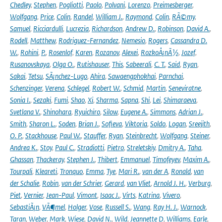
Chedley
,
Stephen
,
Pogliotti
,
Paolo
,
Polvani
,
Lorenzo
,
Preimesberger
,
Wolfgang
,
Price
,
Colin
,
Randel
,
William J.
,
Raymond
,
Colin
,
RÃ©my
,
Samuel
,
Ricciardulli
,
Lucrezia
,
Richardson
,
Andrew D.
,
Robinson
,
David A.
,
Rodell
,
Matthew
,
Rodriguez-Fernandez
,
Nemesio
,
Rogers
,
Cassandra D.
W.
,
Rohini
,
P.
,
Rosenlof
,
Karen
,
Rozanov
,
Alexei
,
RozkoÅ¡nÃ½
,
Jozef
,
Rusanovskaya
,
Olga O.
,
Rutishauser
,
This
,
Sabeerali
,
C. T.
,
Said
,
Ryan
,
Sakai
,
Tetsu
,
SÃ¡nchez-Lugo
,
Ahira
,
Sawaengphokhai
,
Parnchai
,
Schenzinger
,
Verena
,
Schlegel
,
Robert W.
,
Schmid
,
Martin
,
Seneviratne
,
Sonia I.
,
Sezaki
,
Fumi
,
Shao
,
Xi
,
Sharma
,
Sapna
,
Shi
,
Lei
,
Shimaraeva
,
Svetlana V.
,
Shinohara
,
Ryuichiro
,
Silow
,
Eugene A.
,
Simmons
,
Adrian J.
,
Smith
,
Sharon L.
,
Soden
,
Brian J.
,
Sofieva
,
Viktoria
,
Soldo
,
Logan
,
Sreejith
,
O. P.
,
Stackhouse
,
Paul W.
,
Stauffer
,
Ryan
,
Steinbrecht
,
Wolfgang
,
Steiner
,
Andrea K.
,
Stoy
,
Paul C.
,
Stradiotti
,
Pietro
,
Streletskiy
,
Dmitry A.
,
Taha
,
Ghassan
,
Thackeray
,
Stephen J.
,
Thibert
,
Emmanuel
,
Timofeyev
,
Maxim A.
,
Tourpali
,
Kleareti
,
Tronquo
,
Emma
,
Tye
,
Mari R.
,
van der A
,
Ronald
,
van
der Schalie
,
Robin
,
van der Schrier
,
Gerard
,
van Vliet
,
Arnold J. H.
,
Verburg
,
Piet
,
Vernier
,
Jean-Paul
,
Vimont
,
Isaac J.
,
Virts
,
Katrina
,
Vivero
,
SebastiÃ¡n
,
VÃ¶mel
,
Holger
,
Vose
,
Russell S.
,
Wang
,
Ray H. J.
,
Warnock
,
Taran
,
Weber
,
Mark
,
Wiese
,
David N.
,
Wild
,
Jeannette D
,
Williams
,
Earle
,