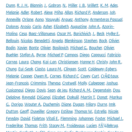
Dunn
,
R. J. H.
,
Blannin
,
J.
,
Gobron
,
N.
,
Miller
,
J. B.
,
Willett
,
K. M
,
Ades
,
Melanie
,
Adler
,
Robert
,
Alexe
,
Miha
,
Allan
,
Richard P.
,
Anderson
,
Joh
,
Anneville
,
Orlane
,
Aono
,
Yasuyuki
,
Arguez
,
Anthony
,
Armenteras Pascual
,
Dolores
,
Arosio
,
Carlo
,
Asher
,
Elizabeth
,
Augustine
,
John A.
,
Azorin-
Molina
,
Cesa
,
Baez-Villanueva
,
Oscar M.
,
Barichivich
,
J.
,
Beck
,
Hylke E.
,
Bellouin
,
Nicolas
,
Benedetti
,
Angela
,
Blenkinsop
,
Stephen
,
Bock
,
Olivier
,
Bodin
,
Xavier
,
Bonte
,
Olivier
,
Bosilovich
,
Michael G.
,
Boucher
,
Olivier
,
Buehler
,
Stefan A.
,
Byrne
,
Michael P
,
Campos
,
Diego
,
Cappucci
,
Fabrizio
,
Carrea
,
Laura
,
Chang
,
Kai-Lan
,
Christiansen
,
Hanne H
,
Christy
,
John R.
,
Chung
,
Eui-Seok
,
Ciasto
,
Laura M.
,
Clingan
,
Scott
,
Coldewey-Egbers
,
Melanie
,
Cooper
,
Owen R.
,
Cornes
,
Richard C
,
Covey
,
Curt
,
CrÃ©taux
,
Jean-Francois
,
Crimmins
,
Theresa
,
Crotwell
,
Molly
,
Culpepper
,
Joshua
,
Cusicanqui
,
Diego
,
Davis
,
Sean
,
de Jeu
,
Richard A. M.
,
Degenstein
,
Dou
,
Delaloye
,
Reynald
,
DiGangi
,
Elizabet
,
Dokulil
,
Martin T.
,
Donat
,
Markus
G.
,
Dorigo
,
Wouter A.
,
Duchemin
,
Diane
,
Dugan
,
Hilary
,
Durre
,
Imk
,
Dutton
,
Geoff
,
Duveiller
,
Gregory
,
Estilow
,
Thomas W.
,
Estrella
,
Nicole
,
Fereday
,
David
,
Fioletov
,
Vitali E.
,
Flemming
,
Johannes
,
Foster
,
Michael J.
,
Frederikse
,
Thomas
,
Frith
,
Stacey M.
,
Froidevaux
,
Lucien
,
FÃ¼llekrug
,