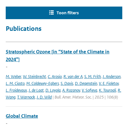
Toon filters
Publications
Stratospheric Ozone [in “State of the Climate in
2024”]
-
M. Weber
,
W. Steinbrecht
,
C. Arosio
,
R. van der A
,
S. M. Frith
,
J. Anderson
,
L. M. Ciasto
,
M. Coldewey-Egbers
,
S. Davis
,
D. Degenstein
,
V. E. Fioletov
,
L. Froidevaux
,
J. de Laat
,
D. Loyola
,
A. Rozanov
,
V. Sofieva
,
K. Tourpali
,
R.
Wang
,
T. Warnock
,
J. D. Wild
| Bull. Amer. Meteor. Soc. | 2025 | 106(8)
Global Climate
-