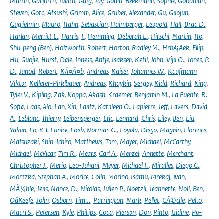
Martin
,
Garforth
,
Judith
,
Garg
,
Jay
,
Godin-Beekmann
,
Sophie
,
Goodman
,
Steven
,
Goto
,
Atsushi
,
Grimm
,
Alice
,
Gruber
,
Alexander
,
Gu
,
Guojun
,
Guglielmin
,
Mauro
,
Hahn
,
Sebastian
,
Haimberger
,
Leopold
,
Hall
,
Brad D.
,
Harlan
,
Merritt E.
,
Harris
,
I.
,
Hemming
,
Deborah L.
,
Hirschi
,
Martin
,
Ho
,
Shu-peng (Ben)
,
Holzworth
,
Robert
,
Horton
,
Radley M.
,
HrbÃ¡Äek
,
Filip
,
Hu
,
Guojie
,
Hurst
,
Dale
,
Inness
,
Antje
,
Isaksen
,
Ketil
,
John
,
Viju O.
,
Jones
,
P.
D.
,
Junod
,
Robert
,
KÃ¤Ã¤b
,
Andreas
,
Kaiser
,
Johannes W.
,
Kaufmann
,
Viktor
,
Kellerer-Pirklbauer
,
Andreas
,
Khaykin
,
Sergey
,
Kidd
,
Richard
,
King
,
Tyler V.
,
Kipling
,
Zak
,
Koppa
,
Akash
,
Kraemer
,
Benjamin M.
,
La Fuente
,
R.
Sofia
,
Laas
,
Alo
,
Lan
,
Xin
,
Lantz
,
Kathleen O.
,
Lapierre
,
Jeff
,
Lavers
,
David
A.
,
Leblanc
,
Thierry
,
Leibensperger
,
Eric
,
Lennard
,
Chris
,
Liley
,
Ben
,
Liu
,
Yakun
,
Lo
,
Y. T. Eunice
,
Loeb
,
Norman G.
,
Loyola
,
Diego
,
Magnin
,
Florence
,
Matsuzaki
,
Shin-Ichiro
,
Matthews
,
Tom
,
Mayer
,
Michael
,
McCarthy
,
Michael
,
McVicar
,
Tim R.
,
Mears
,
Carl A.
,
Menzel
,
Annette
,
Merchant
,
Christopher J.
,
Merio
,
Leo-Juhani
,
Meyer
,
Michael F.
,
Miralles
,
Diego G.
,
Montzka
,
Stephan A.
,
Morice
,
Colin
,
Morino
,
Isamu
,
Mrekaj
,
Ivan
,
MÃ¼hle
,
Jens
,
Nance
,
D.
,
Nicolas
,
Julien P.
,
Noetzli
,
Jeannette
,
Noll
,
Ben
,
OâKeefe
,
John
,
Osborn
,
Tim J.
,
Parrington
,
Mark
,
Pellet
,
CÃ©cile
,
Pelto
,
Mauri S.
,
Petersen
,
Kyle
,
Phillips
,
Coda
,
Pierson
,
Don
,
Pinto
,
Izidine
,
Po-