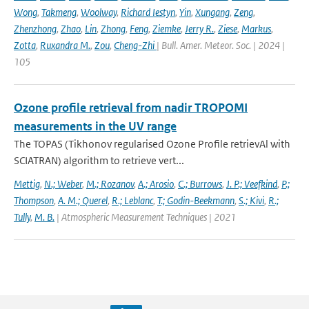
Wong
,
Takmeng
,
Woolway
,
Richard Iestyn
,
Yin
,
Xungang
,
Zeng
,
Zhenzhong
,
Zhao
,
Lin
,
Zhong
,
Feng
,
Ziemke
,
Jerry R.
,
Ziese
,
Markus
,
Zotta
,
Ruxandra M.
,
Zou
,
Cheng-Zhi
| Bull. Amer. Meteor. Soc. | 2024 |
105
Ozone profile retrieval from nadir TROPOMI
measurements in the UV range
The TOPAS (Tikhonov regularised Ozone Profile retrievAl with
SCIATRAN) algorithm to retrieve vert...
Mettig
,
N.; Weber
,
M.; Rozanov
,
A.; Arosio
,
C.; Burrows
,
J. P.; Veefkind
,
P.;
Thompson
,
A. M.; Querel
,
R.; Leblanc
,
T.; Godin-Beekmann
,
S.; Kivi
,
R.;
Tully
,
M. B.
| Atmospheric Measurement Techniques | 2021