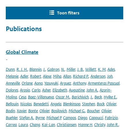
Toon filters
Publications
Global Climate
-
Dunn
,
R. J. H.
,
Blannin
,
J.
,
Gobron
,
N.
,
Miller
,
J. B.
,
Willett
,
K. M
,
Ades
,
Melanie
,
Adler
,
Robert
,
Alexe
,
Miha
,
Allan
,
Richard P.
,
Anderson
,
Joh
,
Anneville
,
Orlane
,
Aono
,
Yasuyuki
,
Arguez
,
Anthony
,
Armenteras Pascual
,
Dolores
,
Arosio
,
Carlo
,
Asher
,
Elizabeth
,
Augustine
,
John A.
,
Azorin-
Molina
,
Cesa
,
Baez-Villanueva
,
Oscar M.
,
Barichivich
,
J.
,
Beck
,
Hylke E.
,
Bellouin
,
Nicolas
,
Benedetti
,
Angela
,
Blenkinsop
,
Stephen
,
Bock
,
Olivier
,
Bodin
,
Xavier
,
Bonte
,
Olivier
,
Bosilovich
,
Michael G.
,
Boucher
,
Olivier
,
Buehler
,
Stefan A.
,
Byrne
,
Michael P
,
Campos
,
Diego
,
Cappucci
,
Fabrizio
,
Carrea
,
Laura
,
Chang
,
Kai-Lan
,
Christiansen
,
Hanne H
,
Christy
,
John R.
,