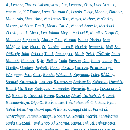
A.
,
Leblanc
,
Thierry
,
Leibensperger
,
Eric
,
Lennard
,
Chris
,
Liley
,
Ben
,
Liu
,
Yakun
,
Lo
,
Y. T. Eunice
,
Loeb
,
Norman G.
,
Loyola
,
Diego
,
Magnin
,
Florence
,
Matsuzaki
,
Shin-Ichiro
,
Matthews
,
Tom
,
Mayer
,
Michael
,
McCarthy
,
Michael
,
McVicar
,
Tim R.
,
Mears
,
Carl A.
,
Menzel
,
Annette
,
Merchant
,
Christopher J.
,
Merio
,
Leo-Juhani
,
Meyer
,
Michael F.
,
Miralles
,
Diego G.
,
Montzka
,
Stephan A.
,
Morice
,
Colin
,
Morino
,
Isamu
,
Mrekaj
,
Ivan
,
MÃ¼hle
,
Jens
,
Nance
,
D.
,
Nicolas
,
Julien P.
,
Noetzli
,
Jeannette
,
Noll
,
Ben
,
OâKeefe
,
John
,
Osborn
,
Tim J.
,
Parrington
,
Mark
,
Pellet
,
CÃ©cile
,
Pelto
,
Mauri S.
,
Petersen
,
Kyle
,
Phillips
,
Coda
,
Pierson
,
Don
,
Pinto
,
Izidine
,
Po-
Chedley
,
Stephen
,
Pogliotti
,
Paolo
,
Polvani
,
Lorenzo
,
Preimesberger
,
Wolfgang
,
Price
,
Colin
,
Randel
,
William J.
,
Raymond
,
Colin
,
RÃ©my
,
Samuel
,
Ricciardulli
,
Lucrezia
,
Richardson
,
Andrew D.
,
Robinson
,
David A.
,
Rodell
,
Matthew
,
Rodriguez-Fernandez
,
Nemesio
,
Rogers
,
Cassandra D.
W.
,
Rohini
,
P.
,
Rosenlof
,
Karen
,
Rozanov
,
Alexei
,
RozkoÅ¡nÃ½
,
Jozef
,
Rusanovskaya
,
Olga O.
,
Rutishauser
,
This
,
Sabeerali
,
C. T.
,
Said
,
Ryan
,
Sakai
,
Tetsu
,
SÃ¡nchez-Lugo
,
Ahira
,
Sawaengphokhai
,
Parnchai
,
Schenzinger
,
Verena
,
Schlegel
,
Robert W.
,
Schmid
,
Martin
,
Seneviratne
,
Sonia I.
,
Sezaki
,
Fumi
,
Shao
,
Xi
,
Sharma
,
Sapna
,
Shi
,
Lei
,
Shimaraeva
,