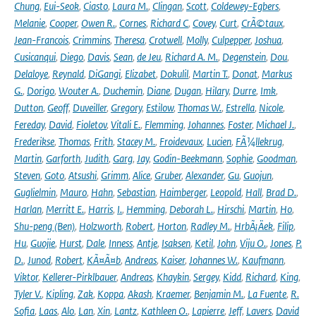
Chung
,
Eui-Seok
,
Ciasto
,
Laura M.
,
Clingan
,
Scott
,
Coldewey-Egbers
,
Melanie
,
Cooper
,
Owen R.
,
Cornes
,
Richard C
,
Covey
,
Curt
,
CrÃ©taux
,
Jean-Francois
,
Crimmins
,
Theresa
,
Crotwell
,
Molly
,
Culpepper
,
Joshua
,
Cusicanqui
,
Diego
,
Davis
,
Sean
,
de Jeu
,
Richard A. M.
,
Degenstein
,
Dou
,
Delaloye
,
Reynald
,
DiGangi
,
Elizabet
,
Dokulil
,
Martin T.
,
Donat
,
Markus
G.
,
Dorigo
,
Wouter A.
,
Duchemin
,
Diane
,
Dugan
,
Hilary
,
Durre
,
Imk
,
Dutton
,
Geoff
,
Duveiller
,
Gregory
,
Estilow
,
Thomas W.
,
Estrella
,
Nicole
,
Fereday
,
David
,
Fioletov
,
Vitali E.
,
Flemming
,
Johannes
,
Foster
,
Michael J.
,
Frederikse
,
Thomas
,
Frith
,
Stacey M.
,
Froidevaux
,
Lucien
,
FÃ¼llekrug
,
Martin
,
Garforth
,
Judith
,
Garg
,
Jay
,
Godin-Beekmann
,
Sophie
,
Goodman
,
Steven
,
Goto
,
Atsushi
,
Grimm
,
Alice
,
Gruber
,
Alexander
,
Gu
,
Guojun
,
Guglielmin
,
Mauro
,
Hahn
,
Sebastian
,
Haimberger
,
Leopold
,
Hall
,
Brad D.
,
Harlan
,
Merritt E.
,
Harris
,
I.
,
Hemming
,
Deborah L.
,
Hirschi
,
Martin
,
Ho
,
Shu-peng (Ben)
,
Holzworth
,
Robert
,
Horton
,
Radley M.
,
HrbÃ¡Äek
,
Filip
,
Hu
,
Guojie
,
Hurst
,
Dale
,
Inness
,
Antje
,
Isaksen
,
Ketil
,
John
,
Viju O.
,
Jones
,
P.
D.
,
Junod
,
Robert
,
KÃ¤Ã¤b
,
Andreas
,
Kaiser
,
Johannes W.
,
Kaufmann
,
Viktor
,
Kellerer-Pirklbauer
,
Andreas
,
Khaykin
,
Sergey
,
Kidd
,
Richard
,
King
,
Tyler V.
,
Kipling
,
Zak
,
Koppa
,
Akash
,
Kraemer
,
Benjamin M.
,
La Fuente
,
R.
Sofia
,
Laas
,
Alo
,
Lan
,
Xin
,
Lantz
,
Kathleen O.
,
Lapierre
,
Jeff
,
Lavers
,
David