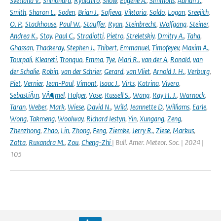
Svetlana V.
,
Shinohara
,
Ryuichiro
,
Silow
,
Eugene A.
,
Simmons
,
Adrian J.
,
Smith
,
Sharon L.
,
Soden
,
Brian J.
,
Sofieva
,
Viktoria
,
Soldo
,
Logan
,
Sreejith
,
O. P.
,
Stackhouse
,
Paul W.
,
Stauffer
,
Ryan
,
Steinbrecht
,
Wolfgang
,
Steiner
,
Andrea K.
,
Stoy
,
Paul C.
,
Stradiotti
,
Pietro
,
Streletskiy
,
Dmitry A.
,
Taha
,
Ghassan
,
Thackeray
,
Stephen J.
,
Thibert
,
Emmanuel
,
Timofeyev
,
Maxim A.
,
Tourpali
,
Kleareti
,
Tronquo
,
Emma
,
Tye
,
Mari R.
,
van der A
,
Ronald
,
van
der Schalie
,
Robin
,
van der Schrier
,
Gerard
,
van Vliet
,
Arnold J. H.
,
Verburg
,
Piet
,
Vernier
,
Jean-Paul
,
Vimont
,
Isaac J.
,
Virts
,
Katrina
,
Vivero
,
SebastiÃ¡n
,
VÃ¶mel
,
Holger
,
Vose
,
Russell S.
,
Wang
,
Ray H. J.
,
Warnock
,
Taran
,
Weber
,
Mark
,
Wiese
,
David N.
,
Wild
,
Jeannette D
,
Williams
,
Earle
,
Wong
,
Takmeng
,
Woolway
,
Richard Iestyn
,
Yin
,
Xungang
,
Zeng
,
Zhenzhong
,
Zhao
,
Lin
,
Zhong
,
Feng
,
Ziemke
,
Jerry R.
,
Ziese
,
Markus
,
Zotta
,
Ruxandra M.
,
Zou
,
Cheng-Zhi
| Bull. Amer. Meteor. Soc. | 2024 |
105